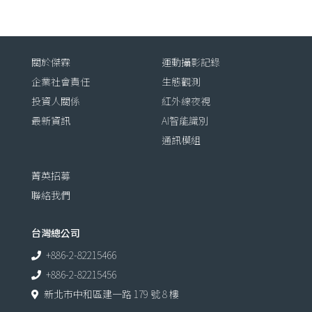
關於傑霖
運動攝影記錄
企業社會責任
生態觀測
投資人關係
紅外線夜視
最新資訊
AI智能識別
通訊模組
菁英招募
聯絡我們
台灣總公司
+886-2-82215466
+886-2-82215456
新北市中和區建一路 179 號 8 樓