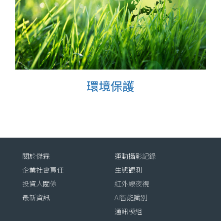
環境保護
關於傑霖
運動攝影記錄
企業社會責任
生態觀測
投資人關係
紅外線夜視
最新資訊
AI智能識別
通訊模組