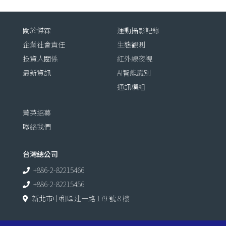
關於傑霖
運動攝影記錄
企業社會責任
生態觀測
投資人關係
紅外線夜視
最新資訊
AI智能識別
通訊模組
菁英招募
聯絡我們
台灣總公司
+886-2-82215466
+886-2-82215456
新北市中和區建一路 179 號 8 樓