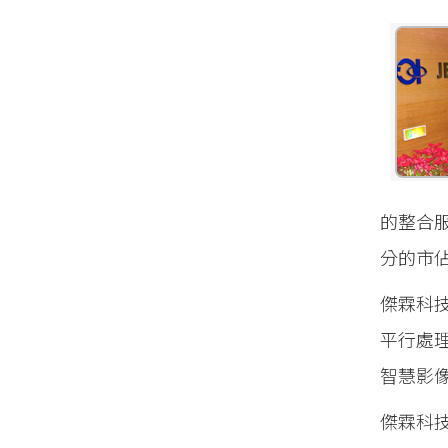
的整合
分的市
傑霖科
平行處理
智慧影
傑霖科