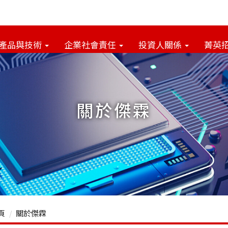
產品與技術
企業社會責任
投資人關係
菁英
關於傑霖
頁
關於傑霖