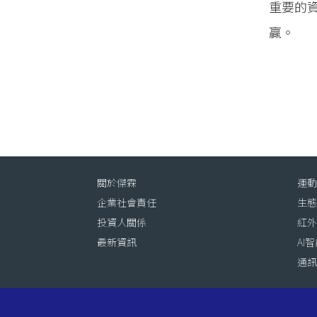
重要的
贏。
關於傑霖
運
企業社會責任
生
投資人關係
紅
最新資訊
AI
通