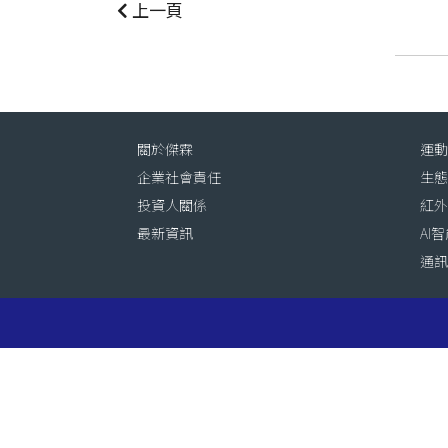
上一頁
關於傑霖
運
企業社會責任
生
投資人關係
紅
最新資訊
AI
通