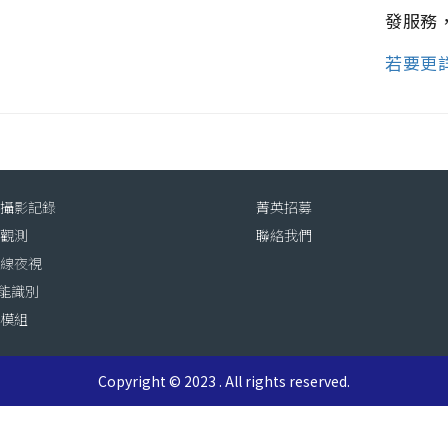
發服務
若要更
動攝影記錄
菁英招募
態觀測
聯絡我們
外線夜視
智能識別
訊模組
Copyright © 2023 . All rights reserved.