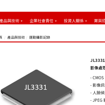
產品與技術
企業社會責任
投資人關係
菁英
頁
產品與技術
運動攝影記錄
JL33
影像處理S
- CMOS
- 影像
- 人臉
- JPE