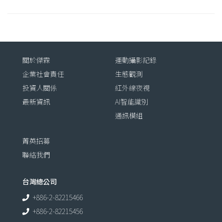
關於傑霖
運動攝影記錄
企業社會責任
生態觀測
投資人關係
紅外線夜視
最新資訊
AI智能識別
通訊模組
菁英招募
聯絡我們
台灣總公司
+886-2-82215466
+886-2-82215456