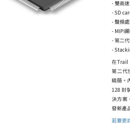
- 雙高速 
- SD c
- 聲頻
- MI
- 第二
- Stack
在Tra
第二代
精簡。內
128 封
決方案
發新產
若要更