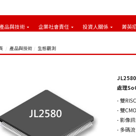
產品與技術
企業社會責任
投資人關係
菁英
頁
產品與技術
生態觀測
JL258
處理SoC
- 雙RI
- 雙CMO
- 影像訊
- 多碼